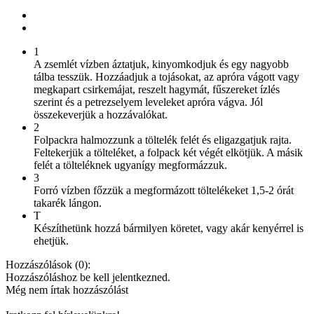
1
A zsemlét vízben áztatjuk, kinyomkodjuk és egy nagyobb
tálba tesszük. Hozzáadjuk a tojásokat, az apróra vágott vagy
megkapart csirkemájat, reszelt hagymát, fűszereket ízlés
szerint és a petrezselyem leveleket apróra vágva. Jól
összekeverjük a hozzávalókat.
2
Folpackra halmozzunk a töltelék felét és eligazgatjuk rajta.
Feltekerjük a tölteléket, a folpack két végét elkötjük. A másik
felét a tölteléknek ugyanígy megformázzuk.
3
Forró vízben főzzük a megformázott töltelékeket 1,5-2 órát
takarék lángon.
T
Készíthetünk hozzá bármilyen köretet, vagy akár kenyérrel is
ehetjük.
Hozzászólások (
0
):
Hozzászóláshoz be kell jelentkezned.
Még nem írtak hozzászólást