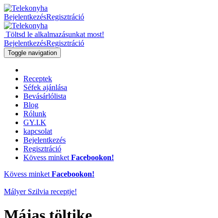
Bejelentkezés
Regisztráció
Töltsd le alkalmazásunkat most!
Bejelentkezés
Regisztráció
Toggle navigation
Receptek
Séfek ajánlása
Bevásárlólista
Blog
Rólunk
GY.I.K
kapcsolat
Bejelentkezés
Regisztráció
Kövess minket
Facebookon!
Kövess minket
Facebookon!
Mályer Szilvia
receptje!
Májas töltike