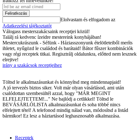
Iratkozz fel hírlevelünkre!
Feliratkozás
Elolvastam és elfogadom az
Adatkezelési tájékoztatót
Válogass mesterszakácsaink receptjei közül!
Találj rá kedvenc ízeidre mestereink konyhájában!
Mestercukrászunk - Séfünk - Háziasszonyunk ételötleteiből meríts
ihletet, nyűgözd le családod és barátaid! Bátor fűszer kombinációk
vagy régi receptek titkai. Regisztrálj oldalunkra, előtted nem lesznek
elrejtve!
irány a szakácsok receptjeihez
Töltsd le alkalmazásunkat és könnyítsd meg mindennapjaid!
A jó tervezés biztos siker. Volt már olyan vásárlásod, ami után
csalódottan szembesültél azzal, hogy "MÁR MEGINT
ELFELEJTETTEM!..." Ne bajlódj a cetlikkel! Töltsd le
BEVÁSÁRLÓLISTA alkalmazásunkat és soha többé nincs
elfelejtett tétel! A telefonod mindig nálad van, módosítsd a listád
bármikor! Ez lesz a háztartásod leghasznosabb alkalmazása.
Receptek