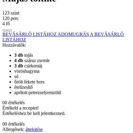
1
2
3
szint
120
perc
4
fő
BEVÁSÁRLÓ LISTÁHOZ ADOM
UGRÁS A BEVÁSÁRLÓ
LISTÁHOZ
Hozzávalók:
3
db
tojás
4
db
száraz zsemle
3
db
csirkemáj
vöröshagyma
só
őrölt fekete bors
ételízesítő
aprított petrezselyemzöld
0
0
értékelés
Értékeld a receptet!
Értékeléshez be kell jelentkezned.
0
0
értékelés
Allergének:
áttekitése