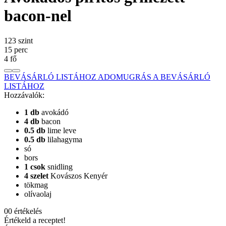
bacon-nel
1
2
3
szint
15
perc
4
fő
BEVÁSÁRLÓ LISTÁHOZ ADOM
UGRÁS A BEVÁSÁRLÓ
LISTÁHOZ
Hozzávalók:
1
db
avokádó
4
db
bacon
0.5
db
lime leve
0.5
db
lilahagyma
só
bors
1
csok
snidling
4
szelet
Kovászos Kenyér
tökmag
olívaolaj
0
0
értékelés
Értékeld a receptet!