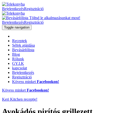
Bejelentkezés
Regisztráció
Töltsd le alkalmazásunkat most!
Bejelentkezés
Regisztráció
Toggle navigation
Receptek
Séfek ajánlása
Bevásárlólista
Blog
Rólunk
GY.I.K
kapcsolat
Bejelentkezés
Regisztráció
Kövess minket
Facebookon!
Kövess minket
Facebookon!
Keri Kitchen
receptje!
Avokádós pirítós grillezett