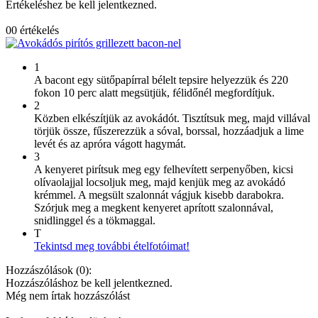
Értékeléshez be kell jelentkezned.
0
0
értékelés
1
A bacont egy sütőpapírral bélelt tepsire helyezzük és 220
fokon 10 perc alatt megsütjük, félidőnél megfordítjuk.
2
Közben elkészítjük az avokádót. Tisztítsuk meg, majd villával
törjük össze, fűszerezzük a sóval, borssal, hozzáadjuk a lime
levét és az apróra vágott hagymát.
3
A kenyeret pirítsuk meg egy felhevített serpenyőben, kicsi
olívaolajjal locsoljuk meg, majd kenjük meg az avokádó
krémmel. A megsült szalonnát vágjuk kisebb darabokra.
Szórjuk meg a megkent kenyeret aprított szalonnával,
snidlinggel és a tökmaggal.
T
Tekintsd meg további ételfotóimat!
Hozzászólások (
0
):
Hozzászóláshoz be kell jelentkezned.
Még nem írtak hozzászólást