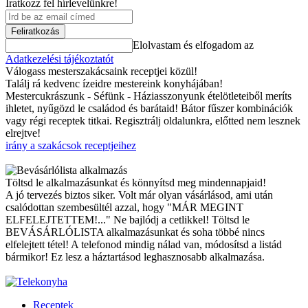
Iratkozz fel hírlevelünkre!
Feliratkozás
Elolvastam és elfogadom az
Adatkezelési tájékoztatót
Válogass mesterszakácsaink receptjei közül!
Találj rá kedvenc ízeidre mestereink konyhájában!
Mestercukrászunk - Séfünk - Háziasszonyunk ételötleteiből meríts
ihletet, nyűgözd le családod és barátaid! Bátor fűszer kombinációk
vagy régi receptek titkai. Regisztrálj oldalunkra, előtted nem lesznek
elrejtve!
irány a szakácsok receptjeihez
Töltsd le alkalmazásunkat és könnyítsd meg mindennapjaid!
A jó tervezés biztos siker. Volt már olyan vásárlásod, ami után
csalódottan szembesültél azzal, hogy "MÁR MEGINT
ELFELEJTETTEM!..." Ne bajlódj a cetlikkel! Töltsd le
BEVÁSÁRLÓLISTA alkalmazásunkat és soha többé nincs
elfelejtett tétel! A telefonod mindig nálad van, módosítsd a listád
bármikor! Ez lesz a háztartásod leghasznosabb alkalmazása.
Receptek